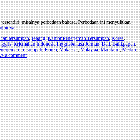
ersendiri, misalnya perbedaan bahasa. Perbedaan ini menyulitkan
njutnya ...
mahan tersumpah
,
Jepang
,
Kantor Penerjemah Tersumpah
,
Korea
,
nggris
,
terjemahan Indonesia Inggris
bahasa Jerman
,
Bali
,
Balikpapan
,
enerjemah Tersumpah
,
Korea
,
Makassar
,
Malaysia
,
Mandarin
,
Medan
,
ve a comment