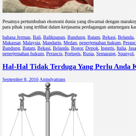
Pesatnya pertumbuhan ekonomi dunia yang diwarnai dengan maraknya a
para pihak yang terlibat dalam kerjasama perdagangan antarnegara ka
bahasa Jerman
,
Bali
,
Balikpapan
,
Bandung
,
Batam
,
Bekasi
,
Belanda
,
Makassar
,
Malaysia
,
Mandarin
,
Medan
,
penerjemahan hukum
,
Peranc
Bandung
,
Batam
,
Bekasi
,
Belanda
,
Bogor
,
Depok
,
Inggris
,
Italia
,
Jas
penerjemahan hukum
,
Perancis
,
Portugis
,
Rusia
,
Semarang
,
Spanyol
,
Hal-Hal Tidak Terduga Yang Perlu Anda
September 8, 2016
Anindyatrans