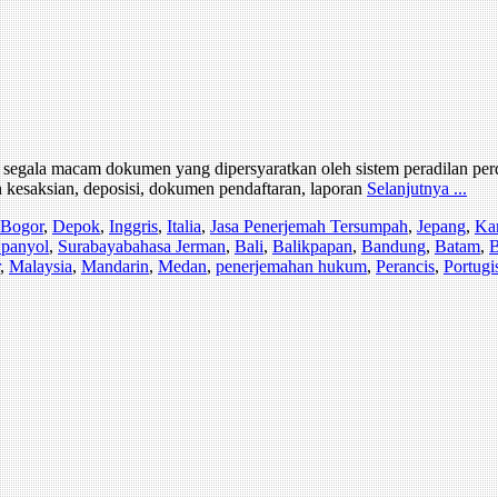
i segala macam dokumen yang dipersyaratkan oleh sistem peradilan pe
n kesaksian, deposisi, dokumen pendaftaran, laporan
Selanjutnya ...
Bogor
,
Depok
,
Inggris
,
Italia
,
Jasa Penerjemah Tersumpah
,
Jepang
,
Ka
panyol
,
Surabaya
bahasa Jerman
,
Bali
,
Balikpapan
,
Bandung
,
Batam
,
B
,
Malaysia
,
Mandarin
,
Medan
,
penerjemahan hukum
,
Perancis
,
Portugi