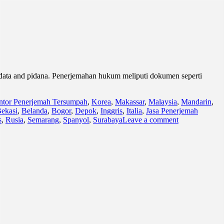
rdata and pidana. Penerjemahan hukum meliputi dokumen seperti
ntor Penerjemah Tersumpah
,
Korea
,
Makassar
,
Malaysia
,
Mandarin
,
ekasi
,
Belanda
,
Bogor
,
Depok
,
Inggris
,
Italia
,
Jasa Penerjemah
s
,
Rusia
,
Semarang
,
Spanyol
,
Surabaya
Leave a comment