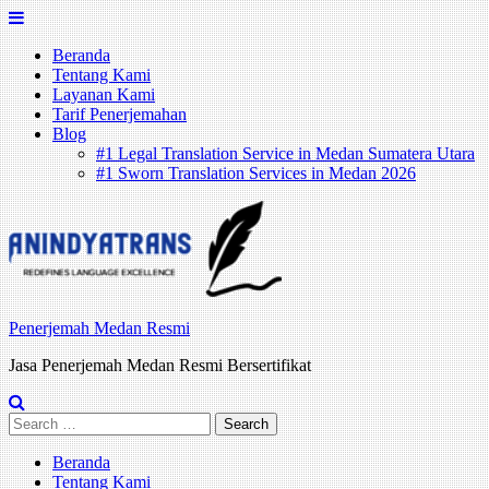
Skip
to
Beranda
content
Tentang Kami
Layanan Kami
Tarif Penerjemahan
Blog
#1 Legal Translation Service in Medan Sumatera Utara
#1 Sworn Translation Services in Medan 2026
Penerjemah Medan Resmi
Jasa Penerjemah Medan Resmi Bersertifikat
Search
for:
Beranda
Tentang Kami