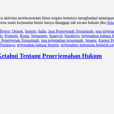
ktivitas perekonomian lintas negara tentunya menghadapi tantangan t
rena suatu kerjasama bisnis hanya dianggap sah secara hukum jika
Sela
Bogor
,
Depok
,
Inggris
,
Italia
,
Jasa Penerjemah Tersumpah
,
jasa terje
is
,
Portugis
,
Rusia
,
Semarang
,
Spanyol
,
Surabaya
,
terjemahan bahasa I
a Penerjemah Tersumpah
,
jasa terjemahan tersumpah
,
Jepang
,
Kantor P
Surabaya
,
terjemahan bahasa Inggris
,
terjemahan Indonesia Inggris
Lea
 Ketahui Tentang Penerjemahan Hukum