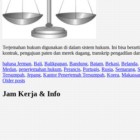
Terjemahan hukum digunakan di dalam sistem hukum. Ini bisa berart
kontrak, pengajuan paten dan merek dagang, transkrip pengadilan da
bahasa Jerman
,
Bali
,
Balikpapan
,
Bandung
,
Batam
,
Bekasi
,
Belanda
,
Medan
,
penerjemahan hukum
,
Perancis
,
Portugis
,
Rusia
,
Semarang
,
S
Tersumpah
,
Jepang
,
Kantor Penerjemah Tersumpah
,
Korea
,
Makassar
Posts
Older posts
navigation
Jam Kerja & Info