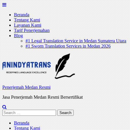
Skip
to
Beranda
content
Tentang Kami
Layanan Kami
Tarif Penerjemahan
Blog
#1 Legal Translation Service in Medan Sumatera Utara
#1 Sworn Translation Services in Medan 2026
Penerjemah Medan Resmi
Jasa Penerjemah Medan Resmi Bersertifikat
Search
for:
Beranda
Tentang Kami