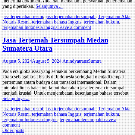
menerima dokumen Anda dan memahami persyaratan penerjemahan
yang diperlukan.
Selanjutnya ...
jasa terjemahan resmi
,
jasa terjemahan tersumpah
,
Terjemahan Akta
Notaris Resmi
,
terjemahan bahasa Inggris
,
terjemahan hukum
,
terjemahan Indonesia Inggris
Leave a comment
Jasa Terjemah Tersumpah Medan
Sumatera Utara
August 5, 2024
August 5, 2024
AnindyatransSumtra
Pada era globalisasi yang semakin berkembang Medan Sumatera
Utara sebagai kota bisnis di Indonesia seringkali menjadi tempat
pertemuan antara budaya dan transaksi internasional. Dalam
interaksi lintas batas ini, kebutuhan akan jasa terjemah tersumpah
menjadi krusial. Untuk menjembatani kesenjangan bahasa tersebut,
Selanjutnya ...
jasa terjemahan resmi
,
jasa terjemahan tersumpah
,
Terjemahan Akta
Notaris Resmi
,
terjemahan bahasa Inggris
,
terjemahan hukum
,
terjemahan Indonesia Inggris
,
terjemahan tersumpah
Leave a
comment
Posts
Older posts