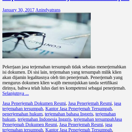
January 30, 2017
Anindyatrans
Pekerjaan jasa terjemahan tersumpah tidak sebatas menerjemahkan
isi dokumen. Di sisi lain, terjemahan yang tersumpah milik klien
akan dijamin legalitasnya oleh tim penerjemah. Penerjemah yang
mengurus dokumen klien wajib menunjukkan tanda sertifikasi
dirinya, bahwa telah lulus dari tes kompetensi sebagai penerjemah.
Selanjutnya ...
Jasa Penerjemah Dokumen Resmi
,
Jasa Penerjemah Resmi
,
jasa
terjemahan tersumpah
,
Kantor Jasa Penerjemah Tersumpah
,
penerjemahan hukum
,
terjemahan bahasa Inggris
,
terjemahan
hukum
,
terjemahan Indonesia Inggris
,
terjemahan tersumpah
Jasa
Penerjemah Dokumen Resmi
,
Jasa Penerjemah Resmi
,
jasa
terjemahan tersumpah
,
Kantor Jasa Penerjemah Tersumpah
,