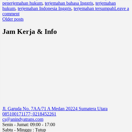
penerjemahan hukum
,
terjemahan bahasa Inggris
,
terjemahan
hukum
,
terjemahan Indonesia Inggris
,
terjemahan tersumpah
Leave a
comment
Posts
Older posts
navigation
Jam Kerja & Info
Jl. Garuda No. 7AA/71 A Medan 20224 Sumatera Utara
085100171177; 0218452261
cs@anindyatrans.com
Senin - Jumat: 09:00 - 17:00
Sabtu - Minggu : Tutup