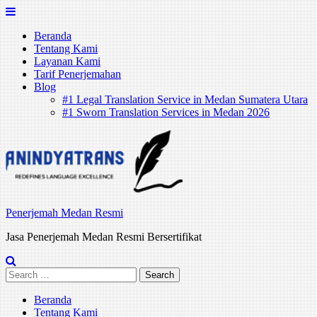
Skip
to
Beranda
content
Tentang Kami
Layanan Kami
Tarif Penerjemahan
Blog
#1 Legal Translation Service in Medan Sumatera Utara
#1 Sworn Translation Services in Medan 2026
Penerjemah Medan Resmi
Jasa Penerjemah Medan Resmi Bersertifikat
Search
for:
Beranda
Tentang Kami