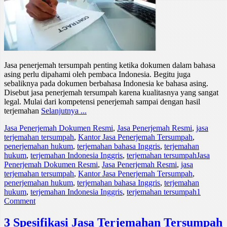
Jasa penerjemah tersumpah penting ketika dokumen dalam bahasa
asing perlu dipahami oleh pembaca Indonesia. Begitu juga
sebaliknya pada dokumen berbahasa Indonesia ke bahasa asing.
Disebut jasa penerjemah tersumpah karena kualitasnya yang sangat
legal. Mulai dari kompetensi penerjemah sampai dengan hasil
terjemahan
Selanjutnya ...
Jasa Penerjemah Dokumen Resmi
,
Jasa Penerjemah Resmi
,
jasa
terjemahan tersumpah
,
Kantor Jasa Penerjemah Tersumpah
,
penerjemahan hukum
,
terjemahan bahasa Inggris
,
terjemahan
hukum
,
terjemahan Indonesia Inggris
,
terjemahan tersumpah
Jasa
Penerjemah Dokumen Resmi
,
Jasa Penerjemah Resmi
,
jasa
terjemahan tersumpah
,
Kantor Jasa Penerjemah Tersumpah
,
penerjemahan hukum
,
terjemahan bahasa Inggris
,
terjemahan
hukum
,
terjemahan Indonesia Inggris
,
terjemahan tersumpah
1
Comment
3 Spesifikasi Jasa Terjemahan Tersumpah