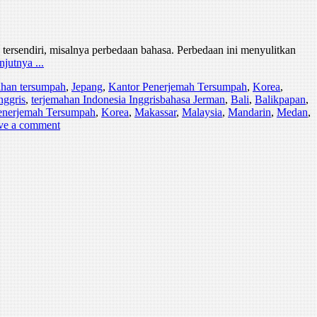
ersendiri, misalnya perbedaan bahasa. Perbedaan ini menyulitkan
njutnya ...
mahan tersumpah
,
Jepang
,
Kantor Penerjemah Tersumpah
,
Korea
,
nggris
,
terjemahan Indonesia Inggris
bahasa Jerman
,
Bali
,
Balikpapan
,
enerjemah Tersumpah
,
Korea
,
Makassar
,
Malaysia
,
Mandarin
,
Medan
,
ve a comment