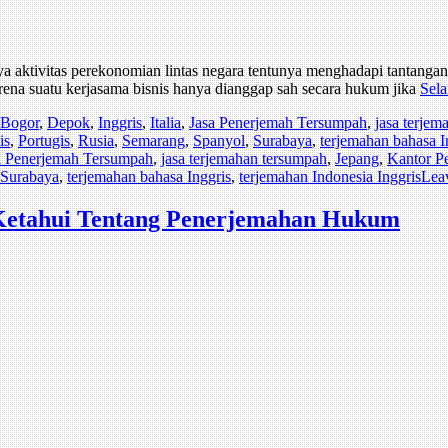
ktivitas perekonomian lintas negara tentunya menghadapi tantangan t
rena suatu kerjasama bisnis hanya dianggap sah secara hukum jika
Sela
Bogor
,
Depok
,
Inggris
,
Italia
,
Jasa Penerjemah Tersumpah
,
jasa terje
is
,
Portugis
,
Rusia
,
Semarang
,
Spanyol
,
Surabaya
,
terjemahan bahasa I
a Penerjemah Tersumpah
,
jasa terjemahan tersumpah
,
Jepang
,
Kantor P
Surabaya
,
terjemahan bahasa Inggris
,
terjemahan Indonesia Inggris
Lea
 Ketahui Tentang Penerjemahan Hukum