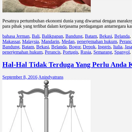
Pesatnya pertumbuhan ekonomi dunia yang diwarnai dengan maraknya a
para pihak yang terlibat dalam kerjasama perdagangan antarnegara ka
bahasa Jerman
,
Bali
,
Balikpapan
,
Bandung
,
Batam
,
Bekasi
,
Belanda
,
Makassar
,
Malaysia
,
Mandarin
,
Medan
,
penerjemahan hukum
,
Peranc
Bandung
,
Batam
,
Bekasi
,
Belanda
,
Bogor
,
Depok
,
Inggris
,
Italia
,
Jas
penerjemahan hukum
,
Perancis
,
Portugis
,
Rusia
,
Semarang
,
Spanyol
,
Hal-Hal Tidak Terduga Yang Perlu Anda
September 8, 2016
Anindyatrans