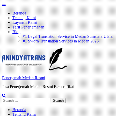
Skip
to
Beranda
content
Tentang Kami
Layanan Kami
Tarif Penerjemahan
Blog
#1 Legal Translation Service in Medan Sumatera Utara
#1 Sworn Translation Services in Medan 2026
Penerjemah Medan Resmi
Jasa Penerjemah Medan Resmi Bersertifikat
Search
for:
Beranda
Tentang Kami