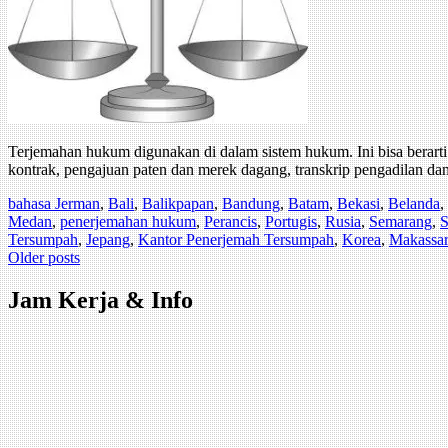
Terjemahan hukum digunakan di dalam sistem hukum. Ini bisa berart
kontrak, pengajuan paten dan merek dagang, transkrip pengadilan da
bahasa Jerman
,
Bali
,
Balikpapan
,
Bandung
,
Batam
,
Bekasi
,
Belanda
,
Medan
,
penerjemahan hukum
,
Perancis
,
Portugis
,
Rusia
,
Semarang
,
S
Tersumpah
,
Jepang
,
Kantor Penerjemah Tersumpah
,
Korea
,
Makassar
Posts
Older posts
navigation
Jam Kerja & Info