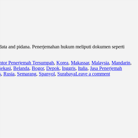
rdata and pidana. Penerjemahan hukum meliputi dokumen seperti
ntor Penerjemah Tersumpah
,
Korea
,
Makassar
,
Malaysia
,
Mandarin
,
ekasi
,
Belanda
,
Bogor
,
Depok
,
Inggris
,
Italia
,
Jasa Penerjemah
s
,
Rusia
,
Semarang
,
Spanyol
,
Surabaya
Leave a comment