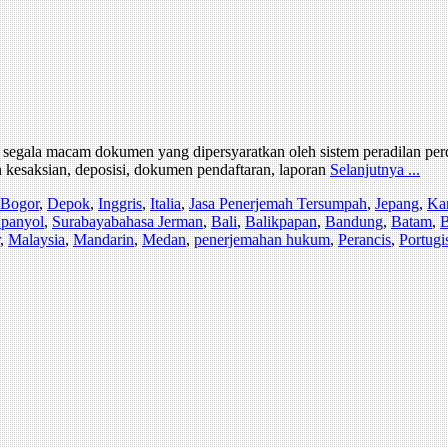
i segala macam dokumen yang dipersyaratkan oleh sistem peradilan pe
n kesaksian, deposisi, dokumen pendaftaran, laporan
Selanjutnya ...
Bogor
,
Depok
,
Inggris
,
Italia
,
Jasa Penerjemah Tersumpah
,
Jepang
,
Ka
panyol
,
Surabaya
bahasa Jerman
,
Bali
,
Balikpapan
,
Bandung
,
Batam
,
B
,
Malaysia
,
Mandarin
,
Medan
,
penerjemahan hukum
,
Perancis
,
Portugi