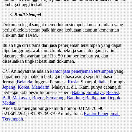
lembaga tinggi terkait.
Bukti Stempel
Dokumen legal sangat memerlukan stempel atau cap. Inilah yang
perlu dikelola secara baik hingga kedutaan ataupun kementrian
Hukum dan HAM.
Itulah tiga ciri utama dari jasa penerjemah tersumpah yang dapat
dipertanggungjawabkan. Untuk bekerja sama dengan jasa ini,
biasanya ditawarkan tarif Rp. 50 ribu per lembarnya, dan
disesuaikan tingkat kesulitan dokumen.
CV. Anindyatrans adalah
kantor jasa penerjemah tersumpah
yang
dapat menerjemahkan berbagai bahasa asing seperti bahasa
Jerman,
Belanda
, Inggris, Perancis,
Rusia
, Spanyol,
Italia
, Portugis,
Jepang
,
Korea
,
Mandarin
, Malaysia, dll. Kami punya cabang di
berbagai kota besar Indonesia seperti
Batam
,
Surabaya
,
Bekasi
,
Bali
,
Makassar
,
Bogor
,
Semarang
,
Bandung
,
Balikpapan
,
Depok
,
Medan
.
Anda bisa menghubungi kami di nomor 02122876590;
0218452261; 081287269379 Anindyatrans
Kantor Penerjemah
Tersumpah
.