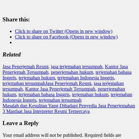
Share this:
Click to share on Twitter (Opens in new window)
Click to share on Facebook (Opens in new window)
Related
Jasa Penerjemah Resmi
,
jasa terjemahan tersumpah
,
Kantor Jasa
Penerjemah Tersumpah
,
penerjemahan hukum
,
terjemahan bahasa
Inggris
,
terjemahan hukum
,
terjemahan Indonesia Inggris
,
terjemahan tersumpah
Jasa Penerjemah Resmi
,
jasa terjemahan
tersumpah
,
Kantor Jasa Penerjemah Tersumpah
,
penerjemahan
hukum
,
terjemahan bahasa Inggris
,
terjemahan hukum
,
terjemahan
Indonesia Inggris
,
terjemahan tersumpah
Post
Masalah dan Kesulitan Yang Dihadapi Penyedia Jasa Penerjemahan
3 Manfaat Jasa Interpreter Resmi Terpercaya
navigation
Leave a Reply
Your email address will not be published.
Required fields are