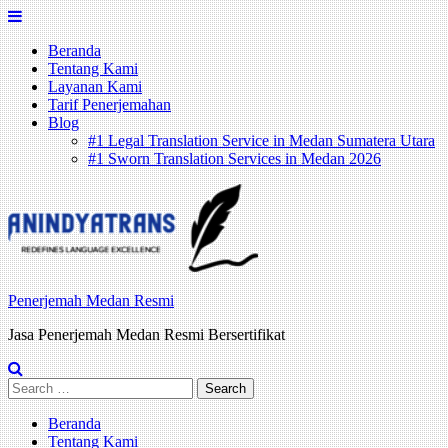
Skip
to
Beranda
content
Tentang Kami
Layanan Kami
Tarif Penerjemahan
Blog
#1 Legal Translation Service in Medan Sumatera Utara
#1 Sworn Translation Services in Medan 2026
Penerjemah Medan Resmi
Jasa Penerjemah Medan Resmi Bersertifikat
Search
for:
Beranda
Tentang Kami