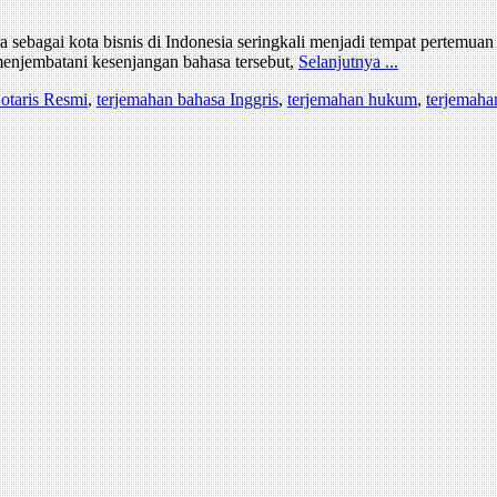
bagai kota bisnis di Indonesia seringkali menjadi tempat pertemuan an
menjembatani kesenjangan bahasa tersebut,
Selanjutnya ...
otaris Resmi
,
terjemahan bahasa Inggris
,
terjemahan hukum
,
terjemaha