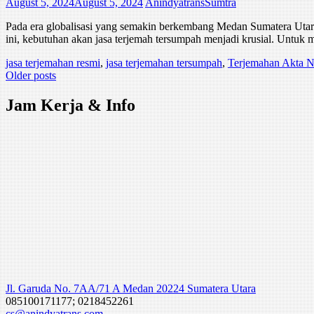
August 5, 2024
August 5, 2024
AnindyatransSumtra
Pada era globalisasi yang semakin berkembang Medan Sumatera Utara se
ini, kebutuhan akan jasa terjemah tersumpah menjadi krusial. Untuk 
jasa terjemahan resmi
,
jasa terjemahan tersumpah
,
Terjemahan Akta N
Posts
Older posts
navigation
Jam Kerja & Info
Jl. Garuda No. 7AA/71 A Medan 20224 Sumatera Utara
085100171177; 0218452261
cs@anindyatrans.com