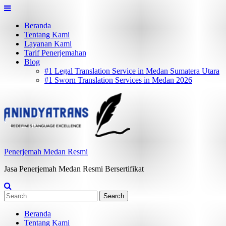
Skip
to
Beranda
content
Tentang Kami
Layanan Kami
Tarif Penerjemahan
Blog
#1 Legal Translation Service in Medan Sumatera Utara
#1 Sworn Translation Services in Medan 2026
Penerjemah Medan Resmi
Jasa Penerjemah Medan Resmi Bersertifikat
Search
for:
Beranda
Tentang Kami