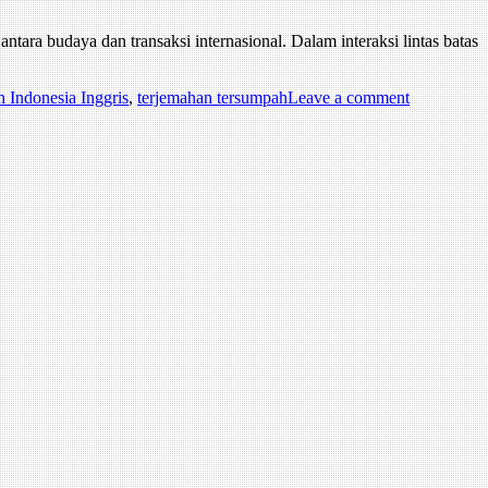
tara budaya dan transaksi internasional. Dalam interaksi lintas batas
n Indonesia Inggris
,
terjemahan tersumpah
Leave a comment