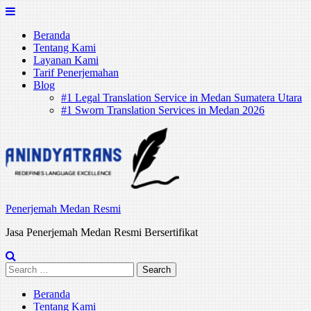
Skip
to
Beranda
content
Tentang Kami
Layanan Kami
Tarif Penerjemahan
Blog
#1 Legal Translation Service in Medan Sumatera Utara
#1 Sworn Translation Services in Medan 2026
Penerjemah Medan Resmi
Jasa Penerjemah Medan Resmi Bersertifikat
Search
for:
Beranda
Tentang Kami