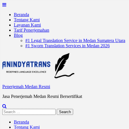
Skip
to
Beranda
content
Tentang Kami
Layanan Kami
Tarif Penerjemahan
Blog
#1 Legal Translation Service in Medan Sumatera Utara
#1 Sworn Translation Services in Medan 2026
Penerjemah Medan Resmi
Jasa Penerjemah Medan Resmi Bersertifikat
Search
for:
Beranda
Tentang Kami