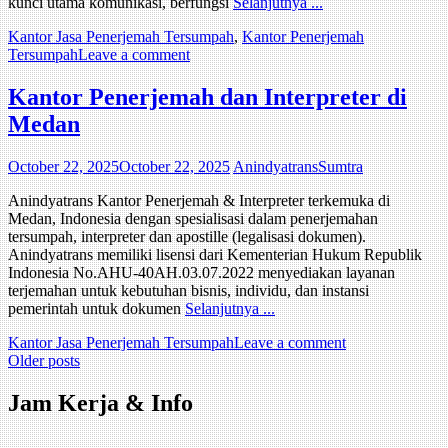
kunci utama komunikasi, berfungsi
Selanjutnya ...
Kantor Jasa Penerjemah Tersumpah
,
Kantor Penerjemah
Tersumpah
Leave a comment
Kantor Penerjemah dan Interpreter di
Medan
October 22, 2025
October 22, 2025
AnindyatransSumtra
Anindyatrans Kantor Penerjemah & Interpreter terkemuka di
Medan, Indonesia dengan spesialisasi dalam penerjemahan
tersumpah, interpreter dan apostille (legalisasi dokumen).
Anindyatrans memiliki lisensi dari Kementerian Hukum Republik
Indonesia No.AHU-40AH.03.07.2022 menyediakan layanan
terjemahan untuk kebutuhan bisnis, individu, dan instansi
pemerintah untuk dokumen
Selanjutnya ...
Kantor Jasa Penerjemah Tersumpah
Leave a comment
Posts
Older posts
navigation
Jam Kerja & Info