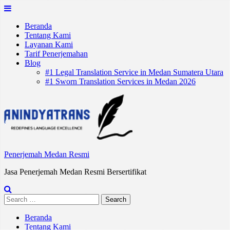
Skip
to
Beranda
content
Tentang Kami
Layanan Kami
Tarif Penerjemahan
Blog
#1 Legal Translation Service in Medan Sumatera Utara
#1 Sworn Translation Services in Medan 2026
Penerjemah Medan Resmi
Jasa Penerjemah Medan Resmi Bersertifikat
Search
for:
Beranda
Tentang Kami