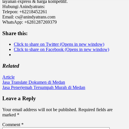
layanan express & harga kompetitif.
Hubungi Anindyatrans:
Telepon: +62218452261
Email: cs@anindyatrans.com
WhatsApp: +6281287269379
Share this:
Click to share on Twitter (Opens in new window)
Click to share on Facebook (Opens in new window)
Related
Article
Post
Jasa Translate Dokumen di Medan
Jasa Penerjemah Tersumpah Murah di Medan
navigation
Leave a Reply
Your email address will not be published.
Required fields are
marked
*
Comment
*