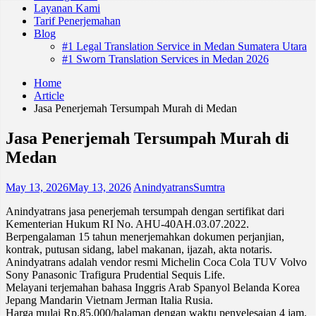
Layanan Kami
Tarif Penerjemahan
Blog
#1 Legal Translation Service in Medan Sumatera Utara
#1 Sworn Translation Services in Medan 2026
Home
Article
Jasa Penerjemah Tersumpah Murah di Medan
Jasa Penerjemah Tersumpah Murah di
Medan
May 13, 2026
May 13, 2026
AnindyatransSumtra
Anindyatrans jasa penerjemah tersumpah dengan sertifikat dari
Kementerian Hukum RI No. AHU-40AH.03.07.2022.
Berpengalaman 15 tahun menerjemahkan dokumen perjanjian,
kontrak, putusan sidang, label makanan, ijazah, akta notaris.
Anindyatrans adalah vendor resmi Michelin Coca Cola TUV Volvo
Sony Panasonic Trafigura Prudential Sequis Life.
Melayani terjemahan bahasa Inggris Arab Spanyol Belanda Korea
Jepang Mandarin Vietnam Jerman Italia Rusia.
Harga mulai Rp.85,000/halaman dengan waktu penyelesaian 4 jam.