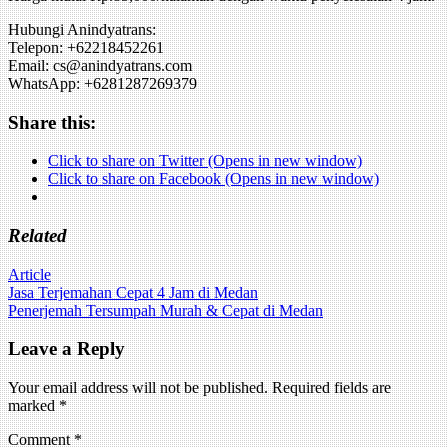
Hubungi Anindyatrans:
Telepon: +62218452261
Email: cs@anindyatrans.com
WhatsApp: +6281287269379
Share this:
Click to share on Twitter (Opens in new window)
Click to share on Facebook (Opens in new window)
Related
Article
Post
Jasa Terjemahan Cepat 4 Jam di Medan
Penerjemah Tersumpah Murah & Cepat di Medan
navigation
Leave a Reply
Your email address will not be published.
Required fields are
marked
*
Comment
*