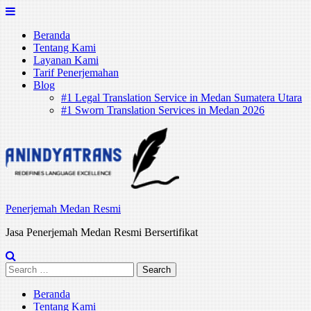
Skip
to
Beranda
content
Tentang Kami
Layanan Kami
Tarif Penerjemahan
Blog
#1 Legal Translation Service in Medan Sumatera Utara
#1 Sworn Translation Services in Medan 2026
Penerjemah Medan Resmi
Jasa Penerjemah Medan Resmi Bersertifikat
Search
for:
Beranda
Tentang Kami