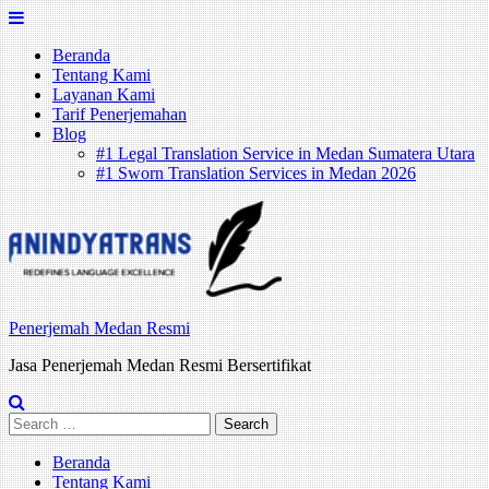
Skip
to
Beranda
content
Tentang Kami
Layanan Kami
Tarif Penerjemahan
Blog
#1 Legal Translation Service in Medan Sumatera Utara
#1 Sworn Translation Services in Medan 2026
Penerjemah Medan Resmi
Jasa Penerjemah Medan Resmi Bersertifikat
Search
for:
Beranda
Tentang Kami