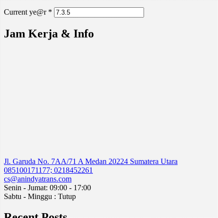
Current ye@r
*
Jam Kerja & Info
Jl. Garuda No. 7AA/71 A Medan 20224 Sumatera Utara
085100171177; 0218452261
cs@anindyatrans.com
Senin - Jumat: 09:00 - 17:00
Sabtu - Minggu : Tutup
Recent Posts