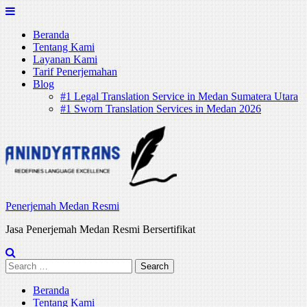
Skip
to
Beranda
content
Tentang Kami
Layanan Kami
Tarif Penerjemahan
Blog
#1 Legal Translation Service in Medan Sumatera Utara
#1 Sworn Translation Services in Medan 2026
Penerjemah Medan Resmi
Jasa Penerjemah Medan Resmi Bersertifikat
Search
for:
Beranda
Tentang Kami