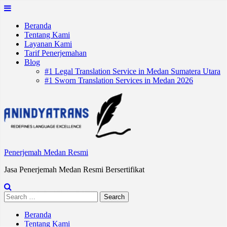
Skip
to
Beranda
content
Tentang Kami
Layanan Kami
Tarif Penerjemahan
Blog
#1 Legal Translation Service in Medan Sumatera Utara
#1 Sworn Translation Services in Medan 2026
Penerjemah Medan Resmi
Jasa Penerjemah Medan Resmi Bersertifikat
Search
for:
Beranda
Tentang Kami