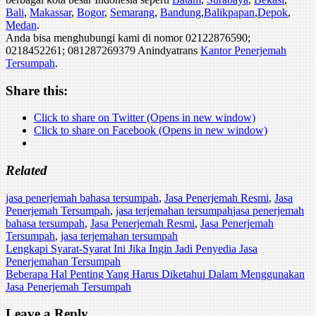
Bali
,
Makassar
,
Bogor
,
Semarang
,
Bandung
,
Balikpapan
,
Depok
,
Medan
.
Anda bisa menghubungi kami di nomor 02122876590;
0218452261; 081287269379 Anindyatrans
Kantor Penerjemah
Tersumpah
.
Share this:
Click to share on Twitter (Opens in new window)
Click to share on Facebook (Opens in new window)
Related
jasa penerjemah bahasa tersumpah
,
Jasa Penerjemah Resmi
,
Jasa
Penerjemah Tersumpah
,
jasa terjemahan tersumpah
jasa penerjemah
bahasa tersumpah
,
Jasa Penerjemah Resmi
,
Jasa Penerjemah
Tersumpah
,
jasa terjemahan tersumpah
Post
Lengkapi Syarat-Syarat Ini Jika Ingin Jadi Penyedia Jasa
Penerjemahan Tersumpah
navigation
Beberapa Hal Penting Yang Harus Diketahui Dalam Menggunakan
Jasa Penerjemah Tersumpah
Leave a Reply