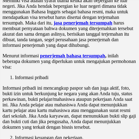
Memiliki visa adalah syarat utama ketika akan bepergian ke luar
negeri. Jika Anda hendak bepergian ke luar negeri dimana tidak
menggunakan Bahasa Inggris sebagai bahasa resmi, maka untuk
mendapatkan visa tersebut harus disertai dengan terjemahan
tersumpah. Maka dari itu,
jasa penerjemah tersumpah
harus
membuat pernyataan bahwa dokumen yang diterjemahkan tersebut
akurat dan sama dengan aslinya, berisikan tanggal terjemahan itu
dibuat, tanda tangan, segel perusahaan jasa penerjemah dan
informasi penerjemah yang dapat dihubungi.
Menurut informasi
penerjemah bahasa tersumpah
,
inilah
beberapa dokumen yang diperlukan untuk mengajukan permohonan
visa:
Informasi pribadi
Informasi pribadi ini mencangkup paspor sah dan juga aktif, foto,
bukti izin untuk berkunjung ke negara yang akan Anda tuju, status
perkawinan, bukti pelajar/mahasiswa ataupun pekerjaan Anda saat
ini. Jika Anda pelajar atau mahasiswa Anda dapat menunjukkan
kartu pelajar atau kartu mahasiswa atau menggunakan surat resmi
dari sekolah. Jika Anda karyawan, dapat menunukkan bukti slip gaji
dan bukti cuti dan jika pengusaha, Anda dapat menunjukkan
dokumen yang terkait dengan bisnis tersebut.
Informasi keuangan dan pekerjaan.