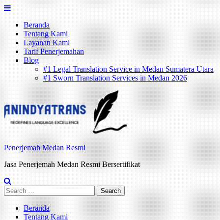
Skip
to
Beranda
content
Tentang Kami
Layanan Kami
Tarif Penerjemahan
Blog
#1 Legal Translation Service in Medan Sumatera Utara
#1 Sworn Translation Services in Medan 2026
Penerjemah Medan Resmi
Jasa Penerjemah Medan Resmi Bersertifikat
Search
for:
Beranda
Tentang Kami