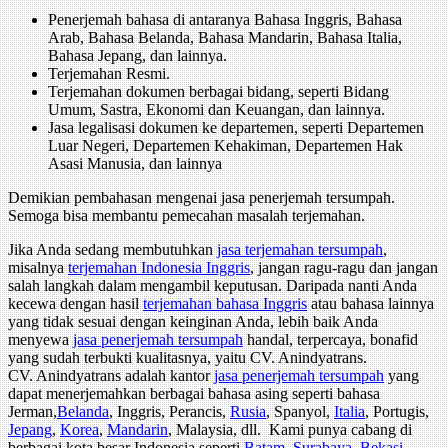
Penerjemah bahasa di antaranya Bahasa Inggris, Bahasa
Arab, Bahasa Belanda, Bahasa Mandarin, Bahasa Italia,
Bahasa Jepang, dan lainnya.
Terjemahan Resmi.
Terjemahan dokumen berbagai bidang, seperti Bidang
Umum, Sastra, Ekonomi dan Keuangan, dan lainnya.
Jasa legalisasi dokumen ke departemen, seperti Departemen
Luar Negeri, Departemen Kehakiman, Departemen Hak
Asasi Manusia, dan lainnya
Demikian pembahasan mengenai jasa penerjemah tersumpah.
Semoga bisa membantu pemecahan masalah terjemahan.
Jika Anda sedang membutuhkan
jasa terjemahan tersumpah
,
misalnya
terjemahan Indonesia Inggris
, jangan ragu-ragu dan jangan
salah langkah dalam mengambil keputusan. Daripada nanti Anda
kecewa dengan hasil
terjemahan bahasa Inggris
atau bahasa lainnya
yang tidak sesuai dengan keinginan Anda, lebih baik Anda
menyewa
jasa penerjemah tersumpah
handal, terpercaya, bonafid
yang sudah terbukti kualitasnya, yaitu CV. Anindyatrans.
CV. Anindyatrans adalah kantor
jasa penerjemah tersumpah
yang
dapat menerjemahkan berbagai bahasa asing seperti bahasa
Jerman,
Belanda
, Inggris, Perancis,
Rusia
, Spanyol,
Italia
, Portugis,
Jepang
,
Korea
,
Mandarin
, Malaysia, dll. Kami punya cabang di
berbagai kota besar Indonesia seperti
Batam
,
Surabaya
,
Bekasi
,