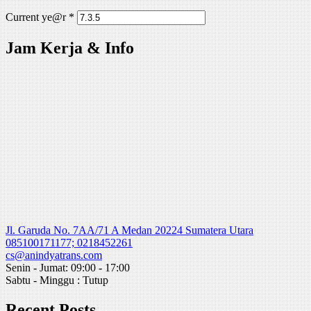
Current ye@r
*
Jam Kerja & Info
Jl. Garuda No. 7AA/71 A Medan 20224 Sumatera Utara
085100171177; 0218452261
cs@anindyatrans.com
Senin - Jumat: 09:00 - 17:00
Sabtu - Minggu : Tutup
Recent Posts