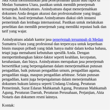
Jika Anda membutuhkan jasa penerjemahan ijazah atau rapot di
Medan Sumatera Utara, pastikan untuk memilih penerjemah
tersumpah Anindyatrans. Anindyatrans dapat menerjemahkan
dokumen Anda dengan akurasi dan profesionalisme yang tinggi.
Selain itu, hasil terjemahan Anindyatrans diakui oleh instansi
pemerintah dan lembaga internasional. Pastikan untuk melakukan
penelitian dan memilih penerjemah yang memiliki reputasi baik dan
tarif yang wajar.
Anindyatrans adalah kantor jasa
penerjemah tersumpah di Medan
Sumatera Utara yang profesional dan terpercaya untuk keperluan
bisnis maupun pribadi yang tidak hanya mahir dalam kedua bahasa,
tetapi juga memahami kebutuhan spesifik Anda. Dengan
mempertimbangkan faktor-faktor seperti keahlian, kecepatan,
kerahasiaan, dan biaya. Anindyatrans merupakan jasa penerjemah
bersertifikat yang berpengalaman dalam menerjemahkan putusan
pengadilan, baik putusan pengadilan umum, pengadilan agama,
pengadilan niaga, maupun pengadilan arbitrase. Selain putusan
pengadilan, kami juga berpengalaman dalam menerjemahkan
dokumen hukum lainnya seperti Undang-Undang, Peraturan
Pemerintah, Surat Edaran Mahkamah Agung, Peraturan Mahkamah
Agung, Peraturan Daerah, Peraturan Perusahaan, Perjanjian, Akta
Notaris dan dokumen resmi lainnya.
Kontak: