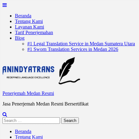
Skip
to
Beranda
content
Tentang Kami
Layanan Kami
Tarif Penerjemahan
Blog
#1 Legal Translation Service in Medan Sumatera Utara
#1 Sworn Translation Services in Medan 2026
Penerjemah Medan Resmi
Jasa Penerjemah Medan Resmi Bersertifikat
Search
for:
Beranda
Tentang Kami