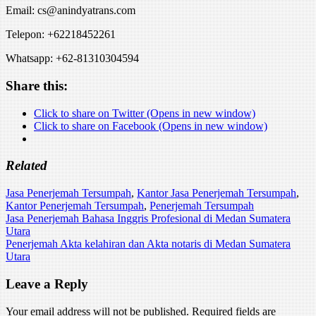
Email: cs@anindyatrans.com
Telepon: +62218452261
Whatsapp: +62-81310304594
Share this:
Click to share on Twitter (Opens in new window)
Click to share on Facebook (Opens in new window)
Related
Jasa Penerjemah Tersumpah
,
Kantor Jasa Penerjemah Tersumpah
,
Kantor Penerjemah Tersumpah
,
Penerjemah Tersumpah
Post
Jasa Penerjemah Bahasa Inggris Profesional di Medan Sumatera
Utara
navigation
Penerjemah Akta kelahiran dan Akta notaris di Medan Sumatera
Utara
Leave a Reply
Your email address will not be published.
Required fields are