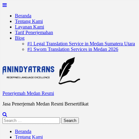
Skip
to
Beranda
content
Tentang Kami
Layanan Kami
Tarif Penerjemahan
Blog
#1 Legal Translation Service in Medan Sumatera Utara
#1 Sworn Translation Services in Medan 2026
Penerjemah Medan Resmi
Jasa Penerjemah Medan Resmi Bersertifikat
Search
for:
Beranda
Tentang Kami