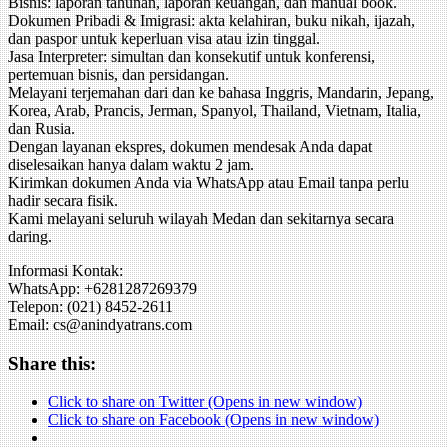
Bisnis: laporan tahunan, laporan keuangan, dan manual book.
Dokumen Pribadi & Imigrasi: akta kelahiran, buku nikah, ijazah,
dan paspor untuk keperluan visa atau izin tinggal.
Jasa Interpreter: simultan dan konsekutif untuk konferensi,
pertemuan bisnis, dan persidangan.
Melayani terjemahan dari dan ke bahasa Inggris, Mandarin, Jepang,
Korea, Arab, Prancis, Jerman, Spanyol, Thailand, Vietnam, Italia,
dan Rusia.
Dengan layanan ekspres, dokumen mendesak Anda dapat
diselesaikan hanya dalam waktu 2 jam.
Kirimkan dokumen Anda via WhatsApp atau Email tanpa perlu
hadir secara fisik.
Kami melayani seluruh wilayah Medan dan sekitarnya secara
daring.
Informasi Kontak:
WhatsApp: +6281287269379
Telepon: (021) 8452-2611
Email: cs@anindyatrans.com
Share this:
Click to share on Twitter (Opens in new window)
Click to share on Facebook (Opens in new window)