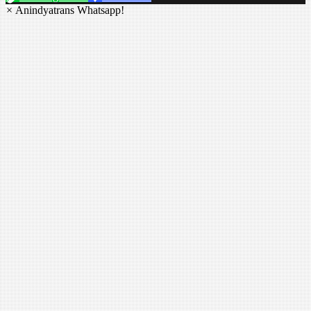
×
Anindyatrans Whatsapp!