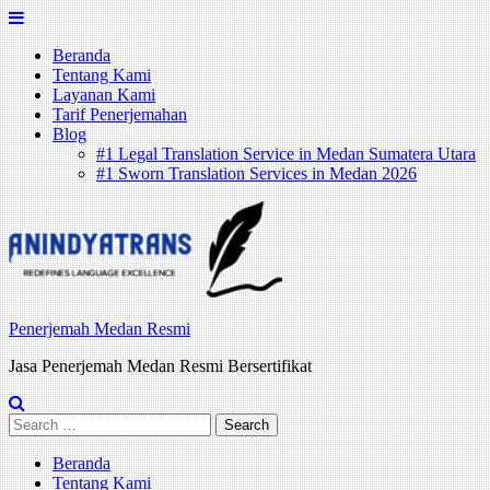
Skip
to
Beranda
content
Tentang Kami
Layanan Kami
Tarif Penerjemahan
Blog
#1 Legal Translation Service in Medan Sumatera Utara
#1 Sworn Translation Services in Medan 2026
Penerjemah Medan Resmi
Jasa Penerjemah Medan Resmi Bersertifikat
Search
for:
Beranda
Tentang Kami