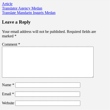
Article
Post
Translator Agency Medan
Translate Mandarin Inggris Medan
navigation
Leave a Reply
Your email address will not be published.
Required fields are
marked
*
Comment
*
Name
*
Email
*
Website