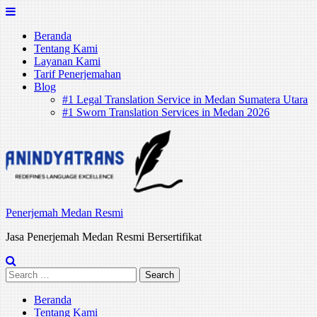
Skip
to
Beranda
content
Tentang Kami
Layanan Kami
Tarif Penerjemahan
Blog
#1 Legal Translation Service in Medan Sumatera Utara
#1 Sworn Translation Services in Medan 2026
Penerjemah Medan Resmi
Jasa Penerjemah Medan Resmi Bersertifikat
Search
for:
Beranda
Tentang Kami