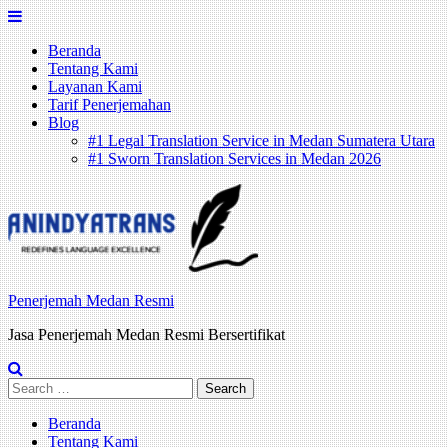
Skip
to
Beranda
content
Tentang Kami
Layanan Kami
Tarif Penerjemahan
Blog
#1 Legal Translation Service in Medan Sumatera Utara
#1 Sworn Translation Services in Medan 2026
Penerjemah Medan Resmi
Jasa Penerjemah Medan Resmi Bersertifikat
Search
for:
Beranda
Tentang Kami