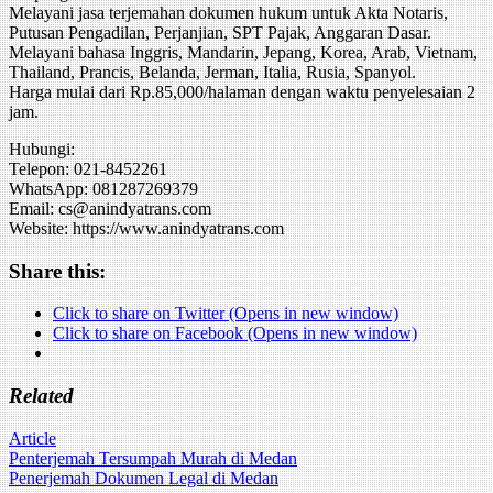
Melayani jasa terjemahan dokumen hukum untuk Akta Notaris,
Putusan Pengadilan, Perjanjian, SPT Pajak, Anggaran Dasar.
Melayani bahasa Inggris, Mandarin, Jepang, Korea, Arab, Vietnam,
Thailand, Prancis, Belanda, Jerman, Italia, Rusia, Spanyol.
Harga mulai dari Rp.85,000/halaman dengan waktu penyelesaian 2
jam.
Hubungi:
Telepon: 021-8452261
WhatsApp: 081287269379
Email: cs@anindyatrans.com
Website: https://www.anindyatrans.com
Share this:
Click to share on Twitter (Opens in new window)
Click to share on Facebook (Opens in new window)
Related
Article
Post
Penterjemah Tersumpah Murah di Medan
Penerjemah Dokumen Legal di Medan
navigation