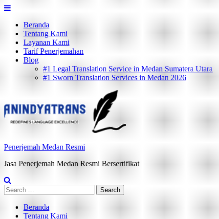
Skip
to
Beranda
content
Tentang Kami
Layanan Kami
Tarif Penerjemahan
Blog
#1 Legal Translation Service in Medan Sumatera Utara
#1 Sworn Translation Services in Medan 2026
Penerjemah Medan Resmi
Jasa Penerjemah Medan Resmi Bersertifikat
Search
for:
Beranda
Tentang Kami