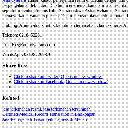
Anindyatrans
adalah kantor penerjemah resmi di Medan dengan izi
berpengalaman lebih dari 15 tahun menerjemahkan claim atau reimbu
seperti Prudential, Sequis Life, Asuransi Jiwa Astra, Reliance, As
menawarkan layanan express 6–12 jam dengan biaya berkisar antara
Hubungi Anindyatrans untuk kebutuhan terjemahan claim asuransi A
Telepon: 0218452261
Email: cs@anindyatrans.com
WhatsApp: 081287269379
Share this:
Click to share on Twitter (Opens in new window)
Click to share on Facebook (Opens in new window)
Related
jasa terjemahan resmi
,
jasa terjemahan tersumpah
Post
Certified Medical Record Translation in Balikpapan
Jasa Penerjemah Tersumpah Express di Medan
navigation