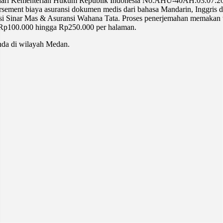
n dari Kementerian Hukum Republik Indonesia No.AHU-40AH.03.07.20
rsement biaya asuransi dokumen medis dari bahasa Mandarin, Inggris d
uransi Sinar Mas & Asuransi Wahana Tata. Proses penerjemahan memakan 
 Rp100.000 hingga Rp250.000 per halaman.
nda di wilayah Medan.