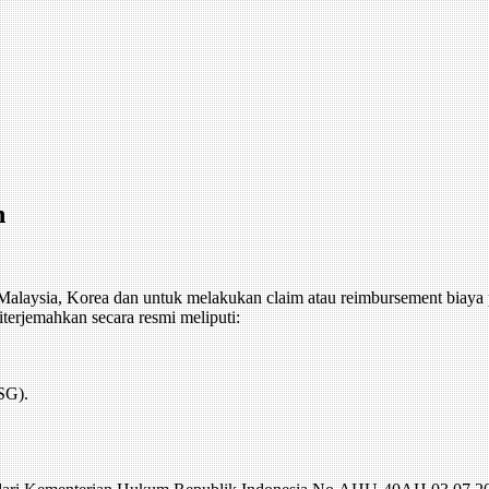
n
, Malaysia, Korea dan untuk melakukan claim atau reimbursement biay
erjemahkan secara resmi meliputi:
SG).