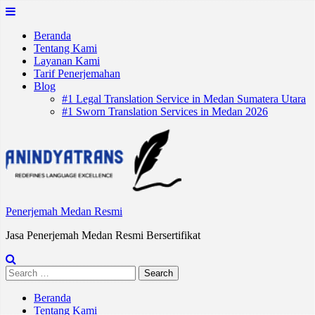
Skip
to
Beranda
content
Tentang Kami
Layanan Kami
Tarif Penerjemahan
Blog
#1 Legal Translation Service in Medan Sumatera Utara
#1 Sworn Translation Services in Medan 2026
Penerjemah Medan Resmi
Jasa Penerjemah Medan Resmi Bersertifikat
Search
for:
Beranda
Tentang Kami