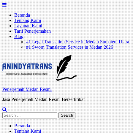
Skip
to
Beranda
content
Tentang Kami
Layanan Kami
Tarif Penerjemahan
Blog
#1 Legal Translation Service in Medan Sumatera Utara
#1 Sworn Translation Services in Medan 2026
Penerjemah Medan Resmi
Jasa Penerjemah Medan Resmi Bersertifikat
Search
for:
Beranda
Tentang Kami