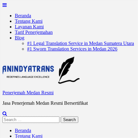
Skip
to
Beranda
content
Tentang Kami
Layanan Kami
Tarif Penerjemahan
Blog
#1 Legal Translation Service in Medan Sumatera Utara
#1 Sworn Translation Services in Medan 2026
Penerjemah Medan Resmi
Jasa Penerjemah Medan Resmi Bersertifikat
Search
for:
Beranda
Tentang Kami