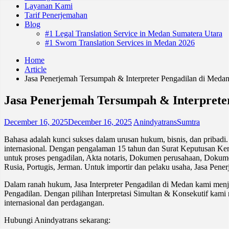
Layanan Kami
Tarif Penerjemahan
Blog
#1 Legal Translation Service in Medan Sumatera Utara
#1 Sworn Translation Services in Medan 2026
Home
Article
Jasa Penerjemah Tersumpah & Interpreter Pengadilan di Meda
Jasa Penerjemah Tersumpah & Interprete
December 16, 2025
December 16, 2025
AnindyatransSumtra
Bahasa adalah kunci sukses dalam urusan hukum, bisnis, dan pribadi
internasional. Dengan pengalaman 15 tahun dan Surat Keputusan K
untuk proses pengadilan, Akta notaris, Dokumen perusahaan, Dokumen
Rusia, Portugis, Jerman. Untuk importir dan pelaku usaha, Jasa P
Dalam ranah hukum, Jasa Interpreter Pengadilan di Medan kami menjam
Pengadilan. Dengan pilihan Interpretasi Simultan & Konsekutif kami
internasional dan perdagangan.
Hubungi Anindyatrans sekarang: