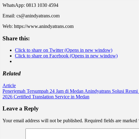
WhatsApp: 0813 1030 4594
Email: cs@anindyatrans.com
Web: https://www.anindyatrans.com
Share this:
Click to share on Twitter (Opens in new window)
Click to share on Facebook (Opens in new window)
Related
Article
Post
Penerjemah Tersumpah 24 Jam di Medan Anindyatrans Solusi Resmi
2026 Certified Translation Service in Medan
navigation
Leave a Reply
Your email address will not be published.
Required fields are marked