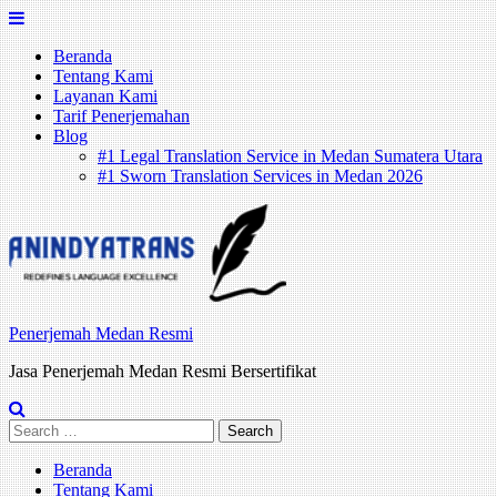
Skip
to
Beranda
content
Tentang Kami
Layanan Kami
Tarif Penerjemahan
Blog
#1 Legal Translation Service in Medan Sumatera Utara
#1 Sworn Translation Services in Medan 2026
Penerjemah Medan Resmi
Jasa Penerjemah Medan Resmi Bersertifikat
Search
for:
Beranda
Tentang Kami