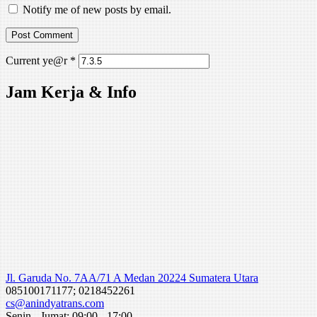
Notify me of new posts by email.
Current ye@r
*
Jam Kerja & Info
Jl. Garuda No. 7AA/71 A Medan 20224 Sumatera Utara
085100171177; 0218452261
cs@anindyatrans.com
Senin - Jumat: 09:00 - 17:00