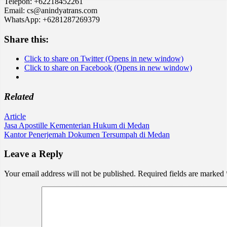
Telepon: +62218452261
Email: cs@anindyatrans.com
WhatsApp: +6281287269379
Share this:
Click to share on Twitter (Opens in new window)
Click to share on Facebook (Opens in new window)
Related
Article
Post
Jasa Apostille Kementerian Hukum di Medan
Kantor Penerjemah Dokumen Tersumpah di Medan
navigation
Leave a Reply
Your email address will not be published.
Required fields are marked