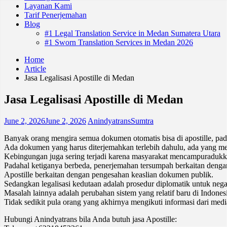
Layanan Kami
Tarif Penerjemahan
Blog
#1 Legal Translation Service in Medan Sumatera Utara
#1 Sworn Translation Services in Medan 2026
Home
Article
Jasa Legalisasi Apostille di Medan
Jasa Legalisasi Apostille di Medan
June 2, 2026
June 2, 2026
AnindyatransSumtra
Banyak orang mengira semua dokumen otomatis bisa di apostille, pada
Ada dokumen yang harus diterjemahkan terlebih dahulu, ada yang meme
Kebingungan juga sering terjadi karena masyarakat mencampuradukkan
Padahal ketiganya berbeda, penerjemahan tersumpah berkaitan denga
Apostille berkaitan dengan pengesahan keaslian dokumen publik.
Sedangkan legalisasi kedutaan adalah prosedur diplomatik untuk nega
Masalah lainnya adalah perubahan sistem yang relatif baru di Indones
Tidak sedikit pula orang yang akhirnya mengikuti informasi dari med
Hubungi Anindyatrans bila Anda butuh jasa Apostille: