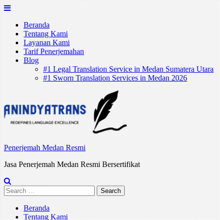
Skip
to
Beranda
content
Tentang Kami
Layanan Kami
Tarif Penerjemahan
Blog
#1 Legal Translation Service in Medan Sumatera Utara
#1 Sworn Translation Services in Medan 2026
Penerjemah Medan Resmi
Jasa Penerjemah Medan Resmi Bersertifikat
Search
for:
Beranda
Tentang Kami