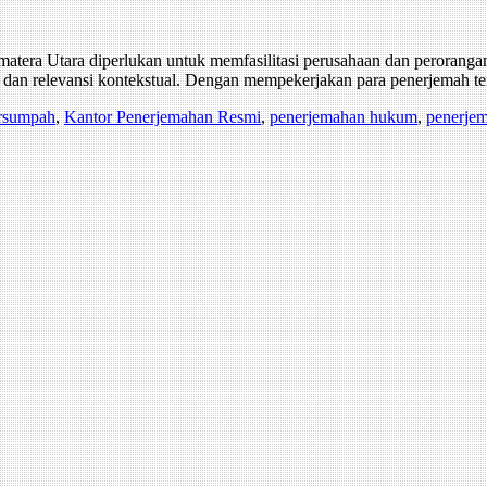
ra Utara diperlukan untuk memfasilitasi perusahaan dan perorangan 
 dan relevansi kontekstual. Dengan mempekerjakan para penerjemah 
ersumpah
,
Kantor Penerjemahan Resmi
,
penerjemahan hukum
,
penerjem