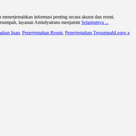
menerjemahkan informasi penting secara akurat dan resmi.
tersumpah, layanan Anindyatrans menjamin
Selanjutnya ...
ahan lisan
,
Penerjemahan Resmi
,
Penerjemahan Tersumpah
Leave a