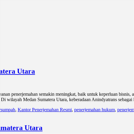
atera Utara
yanan penerjemahan semakin meningkat, baik untuk keperluan bisnis,
. Di wilayah Medan Sumatera Utara, keberadaan Anindyatrans sebagai
ersumpah
,
Kantor Penerjemahan Resmi
,
penerjemahan hukum
,
penerjem
matera Utara