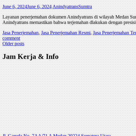
June 6, 2024
June 6, 2024
AnindyatransSumtra
Layanan penerjemahan dokumen Anindyatrans di wilayah Medan Sumate
Anindyatrans memastikan bahwa terjemahan dlakukan dengan presisi
Jasa Penerjemahan
,
Jasa Penerjemahan Resmi
,
Jasa Penerjemahan T
comment
Posts
Older posts
navigation
Jam Kerja & Info
Jl. Garuda No. 7AA/71 A Medan 20224 Sumatera Utara