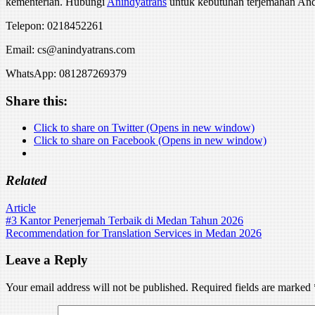
kementerian. Hubungi
Anindyatrans
untuk kebutuhan terjemahan And
Telepon: 0218452261
Email: cs@anindyatrans.com
WhatsApp: 081287269379
Share this:
Click to share on Twitter (Opens in new window)
Click to share on Facebook (Opens in new window)
Related
Article
Post
#3 Kantor Penerjemah Terbaik di Medan Tahun 2026
Recommendation for Translation Services in Medan 2026
navigation
Leave a Reply
Your email address will not be published.
Required fields are marked