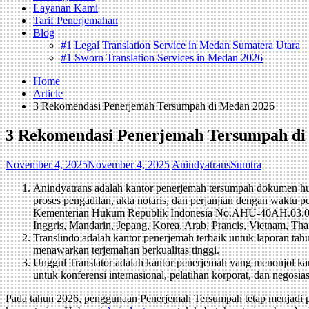
Layanan Kami
Tarif Penerjemahan
Blog
#1 Legal Translation Service in Medan Sumatera Utara
#1 Sworn Translation Services in Medan 2026
Home
Article
3 Rekomendasi Penerjemah Tersumpah di Medan 2026
3 Rekomendasi Penerjemah Tersumpah di
November 4, 2025
November 4, 2025
AnindyatransSumtra
Anindyatrans adalah kantor penerjemah tersumpah dokumen huk
proses pengadilan, akta notaris, dan perjanjian dengan waktu
Kementerian Hukum Republik Indonesia No.AHU-40AH.03.07.2
Inggris, Mandarin, Jepang, Korea, Arab, Prancis, Vietnam, Thai
Translindo adalah kantor penerjemah terbaik untuk laporan ta
menawarkan terjemahan berkualitas tinggi.
Unggul Translator adalah kantor penerjemah yang menonjol ka
untuk konferensi internasional, pelatihan korporat, dan negosias
Pada tahun 2026, penggunaan Penerjemah Tersumpah tetap menjadi pe