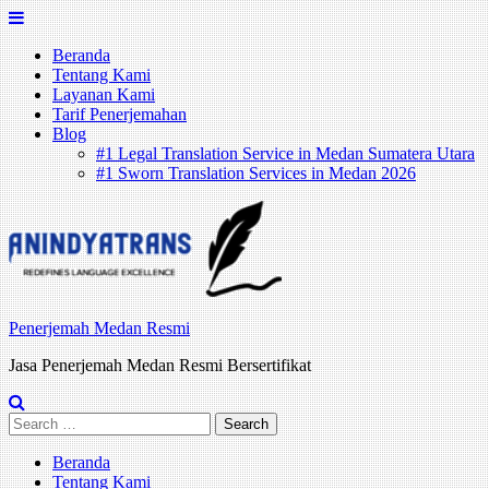
Skip
to
Beranda
content
Tentang Kami
Layanan Kami
Tarif Penerjemahan
Blog
#1 Legal Translation Service in Medan Sumatera Utara
#1 Sworn Translation Services in Medan 2026
Penerjemah Medan Resmi
Jasa Penerjemah Medan Resmi Bersertifikat
Search
for:
Beranda
Tentang Kami