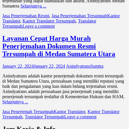
terjemahan yang dapat diandalkan dan akurat. Anindyatrans Medan
Sumatera
Selanjutnya ...
Jasa Penerjemahan Resmi
,
Jasa Penerjemahan Tersumpah
Kantor
Translator
,
Kantor Translator Tersumpah
,
Translator
Tersumpah
Leave a comment
Layanan Cepat Harga Murah
Penerjemahan Dokumen Resmi
Tersumpah di Medan Sumatera Utara
January 22, 2024
January 22, 2024
AnindyatransSumtra
Anindyatrans adalah kantor penerjemah dokumen resmi tersumpah
di Medan Sumatera Utara, perusahaan yang memiliki reputasi yang
baik dan pengalaman yang luas dalam bidang terjemahan resmi.
Anindyatrans adalah perusahaan jasa penerjemah yang memiliki
penerjemah tersumpah terdaftar di Kementerian Hukum dan HAM,
Selanjutnya ...
Jasa Penerjemah Tersumpah
Kantor Translator
,
Kantor Translator
Tersumpah
,
Translator Tersumpah
Leave a comment
Jam Kerja & Info