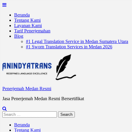
Skip
to
Beranda
content
Tentang Kami
Layanan Kami
Tarif Penerjemahan
Blog
#1 Legal Translation Service in Medan Sumatera Utara
#1 Sworn Translation Services in Medan 2026
Penerjemah Medan Resmi
Jasa Penerjemah Medan Resmi Bersertifikat
Search
for:
Beranda
Tentang Kami