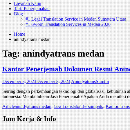
Layanan Kami
Tarif Penerjemahan
Blog
#1 Legal Translation Service in Medan Sumatera Utara
#1 Sworn Translation Services in Medan 2026
Home
anindyatrans medan
Tag:
anindyatrans medan
Kantor Penerjemah Dokumen Resmi Anin
December 8, 2023
December 8, 2023
AnindyatransSumtra
Seiring dengan perkembangan teknologi dan globalisasi, kebutuhan a
Indonesia. Membutuhkan Jasa Penerjemah? Apakah Anda memiliki d
Article
anindyatrans medan
,
Jasa Translator Tersumpah.
,
Kantor Trans
Jam Kerja & Info