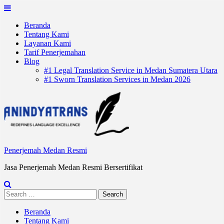
Skip
to
Beranda
content
Tentang Kami
Layanan Kami
Tarif Penerjemahan
Blog
#1 Legal Translation Service in Medan Sumatera Utara
#1 Sworn Translation Services in Medan 2026
Penerjemah Medan Resmi
Jasa Penerjemah Medan Resmi Bersertifikat
Search
for:
Beranda
Tentang Kami