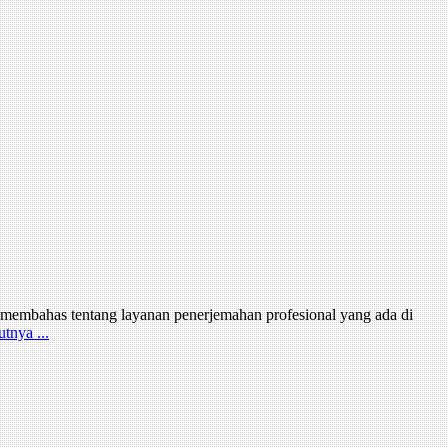
n membahas tentang layanan penerjemahan profesional yang ada di
utnya ...