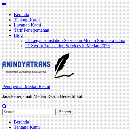
Skip
to
Beranda
content
Tentang Kami
Layanan Kami
Tarif Penerjemahan
Blog
#1 Legal Translation Service in Medan Sumatera Utara
#1 Sworn Translation Services in Medan 2026
Penerjemah Medan Resmi
Jasa Penerjemah Medan Resmi Bersertifikat
Search
for:
Beranda
Tentang Kami