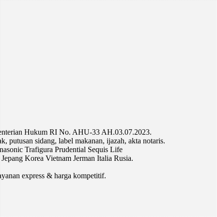
ementerian Hukum RI No. AHU-33 AH.03.07.2023.
putusan sidang, label makanan, ijazah, akta notaris.
sonic Trafigura Prudential Sequis Life
Jepang Korea Vietnam Jerman Italia Rusia.
ayanan express & harga kompetitif.