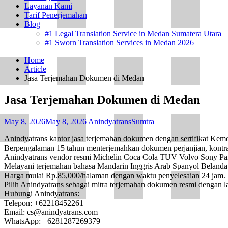
Layanan Kami
Tarif Penerjemahan
Blog
#1 Legal Translation Service in Medan Sumatera Utara
#1 Sworn Translation Services in Medan 2026
Home
Article
Jasa Terjemahan Dokumen di Medan
Jasa Terjemahan Dokumen di Medan
May 8, 2026
May 8, 2026
AnindyatransSumtra
Anindyatrans kantor jasa terjemahan dokumen dengan sertifikat K
Berpengalaman 15 tahun menterjemahkan dokumen perjanjian, kontrak, 
Anindyatrans vendor resmi Michelin Coca Cola TUV Volvo Sony Pana
Melayani terjemahan bahasa Mandarin Inggris Arab Spanyol Belanda 
Harga mulai Rp.85,000/halaman dengan waktu penyelesaian 24 jam.
Pilih Anindyatrans sebagai mitra terjemahan dokumen resmi dengan l
Hubungi Anindyatrans:
Telepon: +62218452261
Email: cs@anindyatrans.com
WhatsApp: +6281287269379