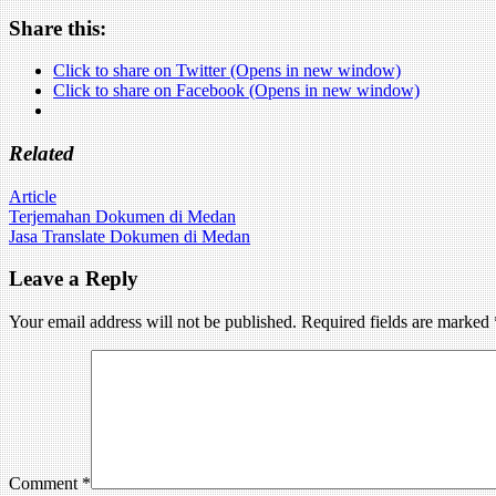
Share this:
Click to share on Twitter (Opens in new window)
Click to share on Facebook (Opens in new window)
Related
Article
Post
Terjemahan Dokumen di Medan
Jasa Translate Dokumen di Medan
navigation
Leave a Reply
Your email address will not be published.
Required fields are marked
Comment
*