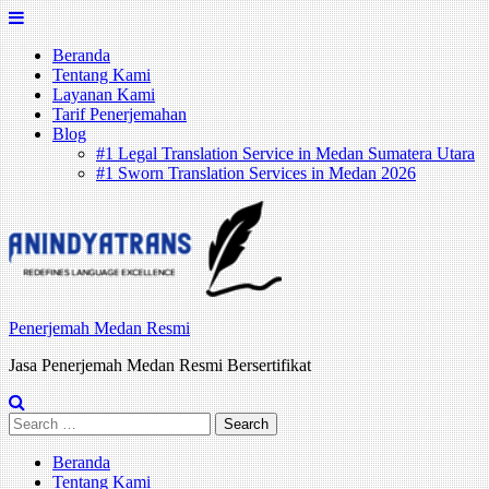
Skip
to
Beranda
content
Tentang Kami
Layanan Kami
Tarif Penerjemahan
Blog
#1 Legal Translation Service in Medan Sumatera Utara
#1 Sworn Translation Services in Medan 2026
Penerjemah Medan Resmi
Jasa Penerjemah Medan Resmi Bersertifikat
Search
for:
Beranda
Tentang Kami