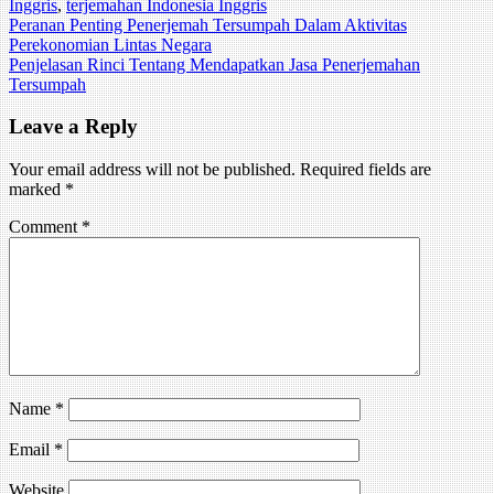
Inggris
,
terjemahan Indonesia Inggris
Post
Peranan Penting Penerjemah Tersumpah Dalam Aktivitas
Perekonomian Lintas Negara
navigation
Penjelasan Rinci Tentang Mendapatkan Jasa Penerjemahan
Tersumpah
Leave a Reply
Your email address will not be published.
Required fields are
marked
*
Comment
*
Name
*
Email
*
Website