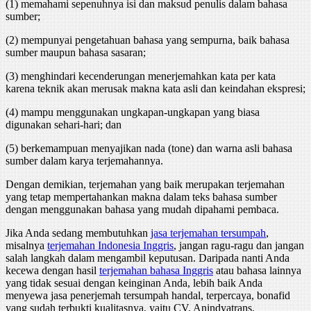
(1) memahami sepenuhnya isi dan maksud penulis dalam bahasa
sumber;
(2) mempunyai pengetahuan bahasa yang sempurna, baik bahasa
sumber maupun bahasa sasaran;
(3) menghindari kecenderungan menerjemahkan kata per kata
karena teknik akan merusak makna kata asli dan keindahan ekspresi;
(4) mampu menggunakan ungkapan-ungkapan yang biasa
digunakan sehari-hari; dan
(5) berkemampuan menyajikan nada (tone) dan warna asli bahasa
sumber dalam karya terjemahannya.
Dengan demikian, terjemahan yang baik merupakan terjemahan
yang tetap mempertahankan makna dalam teks bahasa sumber
dengan menggunakan bahasa yang mudah dipahami pembaca.
Jika Anda sedang membutuhkan
jasa terjemahan tersumpah
,
misalnya
terjemahan Indonesia Inggris
, jangan ragu-ragu dan jangan
salah langkah dalam mengambil keputusan. Daripada nanti Anda
kecewa dengan hasil
terjemahan bahasa Inggris
atau bahasa lainnya
yang tidak sesuai dengan keinginan Anda, lebih baik Anda
menyewa jasa penerjemah tersumpah handal, terpercaya, bonafid
yang sudah terbukti kualitasnya, yaitu CV. Anindyatrans.