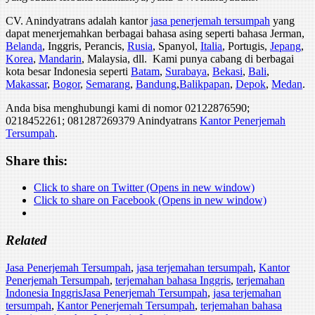
CV. Anindyatrans adalah kantor
jasa penerjemah tersumpah
yang
dapat menerjemahkan berbagai bahasa asing seperti bahasa Jerman,
Belanda
, Inggris, Perancis,
Rusia
, Spanyol,
Italia
, Portugis,
Jepang
,
Korea
,
Mandarin
, Malaysia, dll. Kami punya cabang di berbagai
kota besar Indonesia seperti
Batam
,
Surabaya
,
Bekasi
,
Bali
,
Makassar
,
Bogor
,
Semarang
,
Bandung
,
Balikpapan
,
Depok
,
Medan
.
Anda bisa menghubungi kami di nomor 02122876590;
0218452261; 081287269379 Anindyatrans
Kantor Penerjemah
Tersumpah
.
Share this:
Click to share on Twitter (Opens in new window)
Click to share on Facebook (Opens in new window)
Related
Jasa Penerjemah Tersumpah
,
jasa terjemahan tersumpah
,
Kantor
Penerjemah Tersumpah
,
terjemahan bahasa Inggris
,
terjemahan
Indonesia Inggris
Jasa Penerjemah Tersumpah
,
jasa terjemahan
tersumpah
,
Kantor Penerjemah Tersumpah
,
terjemahan bahasa