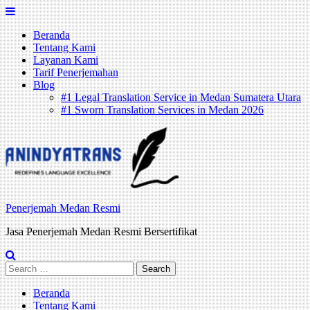
Skip
to
Beranda
content
Tentang Kami
Layanan Kami
Tarif Penerjemahan
Blog
#1 Legal Translation Service in Medan Sumatera Utara
#1 Sworn Translation Services in Medan 2026
Penerjemah Medan Resmi
Jasa Penerjemah Medan Resmi Bersertifikat
Search
for:
Beranda
Tentang Kami